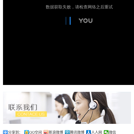
分享到：
QQ空间
新浪微博
腾讯微博
人人网
微信