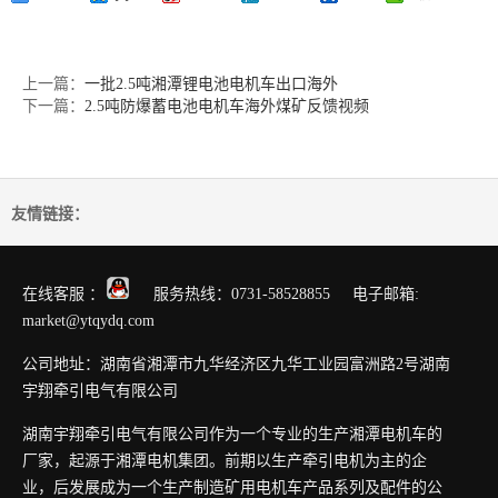
上一篇：
一批2.5吨湘潭锂电池电机车出口海外
下一篇：
2.5吨防爆蓄电池电机车海外煤矿反馈视频
友情链接：
在线客服 ：
服务热线：0731-58528855 电子邮箱:
market@ytqydq.com
公司地址：湖南省湘潭市九华经济区九华工业园富洲路2号湖南
宇翔牵引电气有限公司
湖南宇翔牵引电气有限公司作为一个专业的生产湘潭电机车的
厂家，起源于湘潭电机集团。前期以生产牵引电机为主的企
业，后发展成为一个生产制造矿用电机车产品系列及配件的公